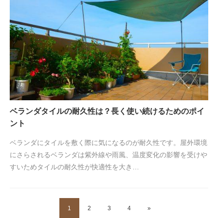
ベランダタイルの耐久性は？長く使い続けるためのポイ
ント
ベランダにタイルを敷く際に気になるのが耐久性です。屋外環境
にさらされるベランダは紫外線や雨風、温度変化の影響を受けや
すいためタイルの耐久性が快適性を大き…
1
2
3
4
»