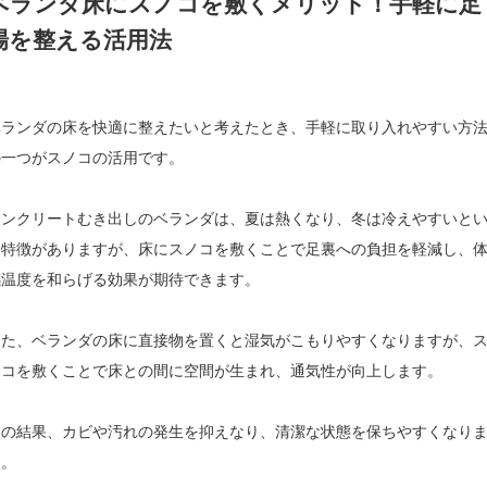
ベランダ床にスノコを敷くメリット！手軽に足
場を整える活用法
ベランダの床を快適に整えたいと考えたとき、手軽に取り入れやすい方
の一つがスノコの活用です。
コンクリートむき出しのベランダは、夏は熱くなり、冬は冷えやすいと
う特徴がありますが、床にスノコを敷くことで足裏への負担を軽減し、
感温度を和らげる効果が期待できます。
また、ベランダの床に直接物を置くと湿気がこもりやすくなりますが、
ノコを敷くことで床との間に空間が生まれ、通気性が向上します。
その結果、カビや汚れの発生を抑えなり、清潔な状態を保ちやすくなり
す。