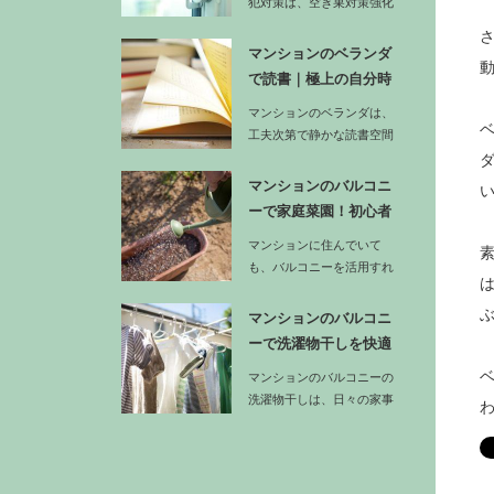
犯対策は、空き巣対策強化
の基本でもあります。ま
ず…
マンションのベランダ
で読書｜極上の自分時
間にするア…
マンションのベランダは、
工夫次第で静かな読書空間
に変えることができます。
…
マンションのバルコニ
ーで家庭菜園！初心者
でも収穫で…
マンションに住んでいて
も、バルコニーを活用すれ
ば手軽に家庭菜園を楽しむ
ことができ…
マンションのバルコニ
ーで洗濯物干しを快適
に！家事動…
マンションのバルコニーの
洗濯物干しは、日々の家事
効率に直結する重要な作業
です。…