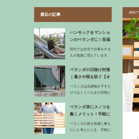
便利ア
最近の記事
ハンモックをマンショ
ンのベランダに！至福
の時間を過…
現代では自宅で仕事をする
人が急激に増えています。
テレワークやフリーラン
ス…
ベランダの日除け対策
｜暑さや雨を防ぐ【オ
ーニング】…
ベランダは洗濯物を干すだ
けでなくくつろぎの空間と
も活用できる場所ですが、
強い日差…
ベランダ床にスノコを
敷くメリット！手軽に
足場を整え…
ベランダの床を快適に整え
たいと考えたとき、手軽に
取り入れやすい方法の一つ