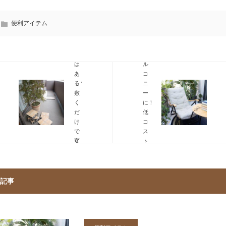
タ
ト
イ
マ
便利アイテム
ル
ッ
に
ト
意
を
味
バ
は
ル
あ
コ
る？
ニ
敷
ー
く
に！
だ
低
け
コ
で
ス
変
ト
わ
で
る
快
暮
適
ら
に
記事
し
す
の
る
メ
ア
リ
イ