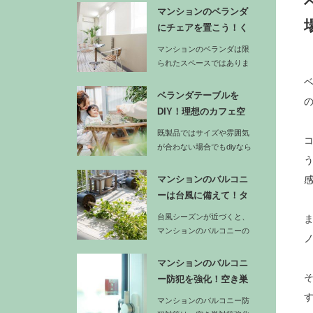
がスノコ…
マンションのベランダ
にチェアを置こう！く
つろぎ時間…
マンションのベランダは限
られたスペースではありま
すが、工夫次第で特別なく
つろぎ空…
ベランダテーブルを
DIY！理想のカフェ空
間を作るア…
既製品ではサイズや雰囲気
が合わない場合でもdiyなら
ベランダの幅や奥行きに合
わせ…
マンションのバルコニ
ーは台風に備えて！タ
イルや家具…
台風シーズンが近づくと、
マンションのバルコニーの
安全対策が重要になりま
す。…
マンションのバルコニ
ー防犯を強化！空き巣
に狙われな…
マンションのバルコニー防