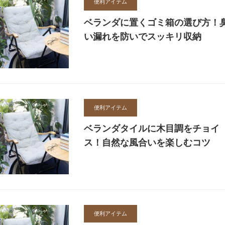
ッ
デ
便利アイテム
ト
ア
ベランダに置くゴミ箱の選び方！
い漏れを防いでスッキリ収納
便利アイテム
ベランダタイルに木目調をチョイ
ス！自然な風合いを楽しむコツ
便利アイテム