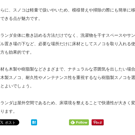
さらに、スノコは軽量で扱いやいため、模様替えや掃除の際にも簡単に
動できる点が魅力です。
ベランダ全体に敷き詰める方法だけでなく、洗濯物を干すスペースやサ
ダル置き場の下など、必要な場所だけに床材としてスノコを取り入れる
い方も効果的です。
素材も木製や樹脂製などさまざまで、ナチュラルな雰囲気を出したい場
は木製スノコ、耐久性やメンテナンス性を重視するなら樹脂製スノコを
ぶとよいでしょう。
ベランダは屋外空間であるため、床環境を整えることで快適性が大きく
わります。
ベ
ジ
ラ
ョ
ン
イ
ダ
ン