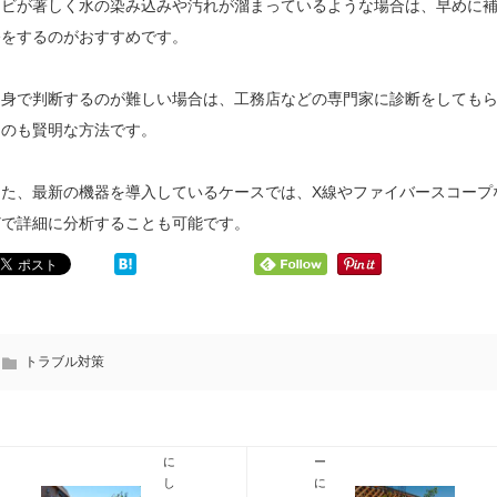
ヒビが著しく水の染み込みや汚れが溜まっているような場合は、早めに
修をするのがおすすめです。
自身で判断するのが難しい場合は、工務店などの専門家に診断をしても
うのも賢明な方法です。
また、最新の機器を導入しているケースでは、X線やファイバースコープ
どで詳細に分析することも可能です。
マ
バ
ン
ル
シ
コ
ョ
ニ
ン
ー
の
トラブル対策
を
バ
人
ル
工
コ
芝
ニ
に
ー
し
に