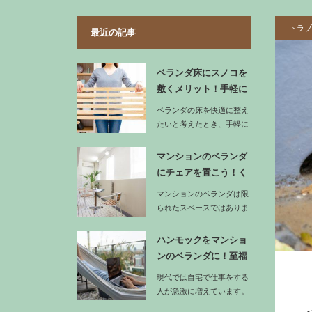
トラブ
最近の記事
ベランダ床にスノコを
敷くメリット！手軽に
足場を整え…
ベランダの床を快適に整え
たいと考えたとき、手軽に
取り入れやすい方法の一つ
がスノコ…
マンションのベランダ
にチェアを置こう！く
つろぎ時間…
マンションのベランダは限
られたスペースではありま
すが、工夫次第で特別なく
つろぎ空…
ハンモックをマンショ
ンのベランダに！至福
の時間を過…
現代では自宅で仕事をする
人が急激に増えています。
テレワークやフリーラン