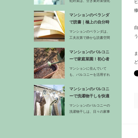
犯対策は、空き巣対策強化
の基本でもあります。ま
ず…
マンションのベランダ
で読書｜極上の自分時
間にするア…
マンションのベランダは、
工夫次第で静かな読書空間
に変えることができます。
…
マンションのバルコニ
ーで家庭菜園！初心者
でも収穫で…
マンションに住んでいて
も、バルコニーを活用すれ
ば手軽に家庭菜園を楽しむ
ことができ…
マンションのバルコニ
ーで洗濯物干しを快適
に！家事動…
マンションのバルコニーの
洗濯物干しは、日々の家事
効率に直結する重要な作業
です。…