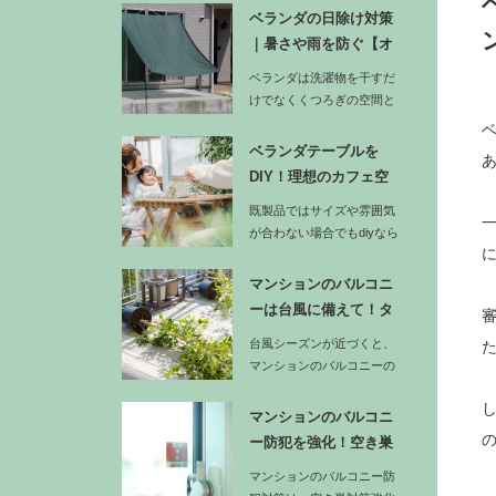
ス…
ベランダの日除け対策
｜暑さや雨を防ぐ【オ
ーニング】…
ベランダは洗濯物を干すだ
けでなくくつろぎの空間と
も活用できる場所ですが、
強い日差…
ベランダテーブルを
DIY！理想のカフェ空
間を作るア…
既製品ではサイズや雰囲気
が合わない場合でもdiyなら
ベランダの幅や奥行きに合
わせ…
マンションのバルコニ
ーは台風に備えて！タ
イルや家具…
台風シーズンが近づくと、
マンションのバルコニーの
安全対策が重要になりま
す。…
マンションのバルコニ
ー防犯を強化！空き巣
に狙われな…
マンションのバルコニー防