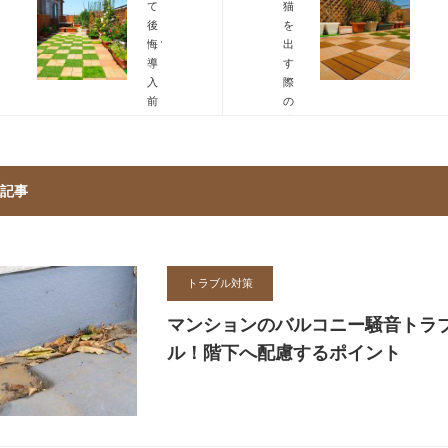
て
猫
後
を
悔？
出
導
す
入
際
前
の
に
注
知
意！
り
脱
た
走
記事
い
対
ポ
策
イ
を
ン
万
ト
全
トラブル対策
に
マンションのバルコニー騒音トラ
ル！階下へ配慮するポイント