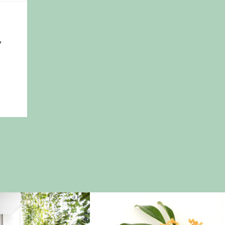
プ
活用アイデア