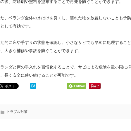
その後、防錆剤や塗料を塗布することで再発を防ぐことができます。
また、ベランダ全体の水はけを良くし、濡れた物を放置しないことも予
策として有効です。
定期的に床や手すりの状態を確認し、小さなサビでも早めに処理するこ
で、大きな補修や事故を防ぐことができます。
ベランダと床の手入れを習慣化することで、サビによる危険を最小限に
え、長く安全に使い続けることが可能です。
マ
バ
ン
ル
シ
コ
ョ
ニ
ン
ー
の
トラブル対策
を
バ
人
ル
工
コ