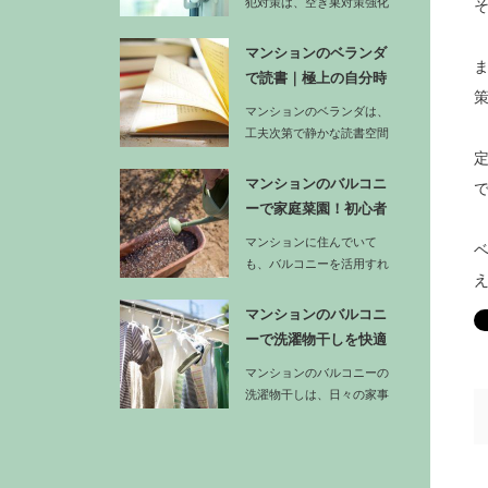
犯対策は、空き巣対策強化
の基本でもあります。ま
ず…
マンションのベランダ
で読書｜極上の自分時
間にするア…
マンションのベランダは、
工夫次第で静かな読書空間
に変えることができます。
…
マンションのバルコニ
ーで家庭菜園！初心者
でも収穫で…
マンションに住んでいて
も、バルコニーを活用すれ
ば手軽に家庭菜園を楽しむ
ことができ…
マンションのバルコニ
ーで洗濯物干しを快適
に！家事動…
マンションのバルコニーの
洗濯物干しは、日々の家事
効率に直結する重要な作業
です。…