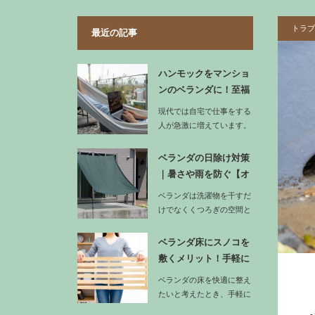
トラブ
最近の記事
ハンモックをマンショ
ンのベランダに！至福
の時間を過…
現代では自宅で仕事をする
人が急激に増えています。
テレワークやフリーラン
ス…
ベランダの日除け対策
｜暑さや雨を防ぐ【オ
ーニング】…
ベランダは洗濯物を干すだ
けでなくくつろぎの空間と
も活用できる場所ですが、
強い日差…
ベランダ床にスノコを
敷くメリット！手軽に
足場を整え…
ベランダの床を快適に整え
たいと考えたとき、手軽に
取り入れやすい方法の一つ