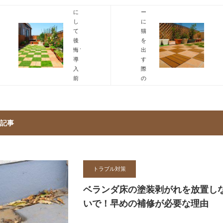
芝
ニ
に
ー
し
に
て
猫
後
を
悔？
出
導
す
入
際
前
の
に
注
知
意！
り
脱
た
走
記事
い
対
ポ
策
イ
を
ン
万
ト
全
トラブル対策
に
ベランダ床の塗装剥がれを放置し
いで！早めの補修が必要な理由