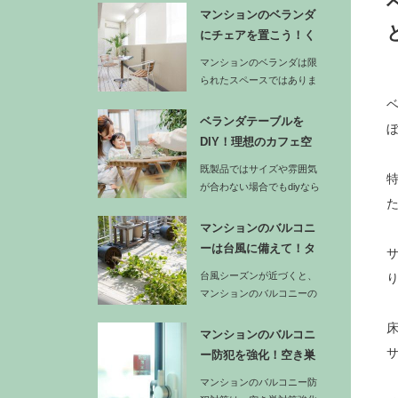
がスノコ…
マンションのベランダ
にチェアを置こう！く
つろぎ時間…
マンションのベランダは限
られたスペースではありま
すが、工夫次第で特別なく
つろぎ空…
ベランダテーブルを
DIY！理想のカフェ空
間を作るア…
既製品ではサイズや雰囲気
が合わない場合でもdiyなら
ベランダの幅や奥行きに合
わせ…
マンションのバルコニ
ーは台風に備えて！タ
イルや家具…
台風シーズンが近づくと、
マンションのバルコニーの
安全対策が重要になりま
す。…
マンションのバルコニ
ー防犯を強化！空き巣
に狙われな…
マンションのバルコニー防