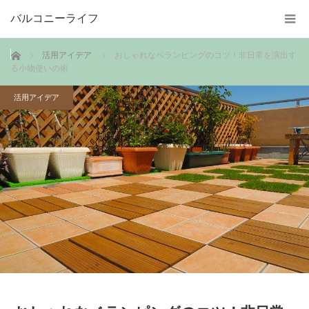
バルコニーライフ
ホーム
活用アイデア
おしゃれなベランピングのコツ！非日常を演出す
る小物使いの術
活用アイデア